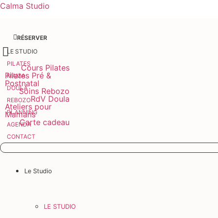
Calma Studio
RÉSERVER
LE STUDIO
PILATES
Cours Pilates
Pilates Pré &
MAMA
Postnatal
DOULA
Soins Rebozo
RdV Doula
REBOZO
Ateliers pour
PLANNING
Mamans
Carte cadeau
AGENDA
CONTACT
Le Studio
LE STUDIO