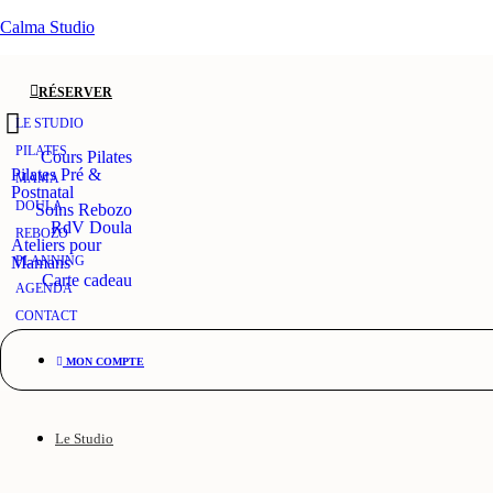
Calma Studio
RÉSERVER
LE STUDIO
PILATES
Cours Pilates
Pilates Pré &
MAMA
Postnatal
DOULA
Soins Rebozo
RdV Doula
REBOZO
Ateliers pour
Mamans
PLANNING
Carte cadeau
AGENDA
CONTACT
MON COMPTE
Le Studio